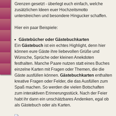
Technik · Verleih · Zelte
Grenzen gesetzt - überlegt euch einfach, welche
zusätzlichen Ideen euer Hochzeitsmotto
(Gast-)Geschenke
unterstreichen und besondere Hingucker schaffen.
Tanzschulen
Hier ein paar Beispiele:
Coaching · Paarberatung
Gästebücher oder Gästebuchkarten
Ein
Gästebuch
ist ein echtes Highlight, denn hier
JunggesellInnenabschied
können eure Gäste ihre liebevollen Grüße und
Wünsche, Sprüche oder kleinen Anekdoten
Hochzeitsreise
festhalten. Manche Paare nutzen statt eines Buches
Hochzeitsversicherung
einzelne Karten mit Fragen oder Themen, die die
Gäste ausfüllen können.
Gästebuchkarten
enthalten
kreative Fragen oder Felder, die das Ausfüllen zum
Spaß machen. So werden die vielen Botschaften
zum interaktiven Erinnerungsstück. Nach der Feier
habt ihr dann ein unschätzbares Andenken, egal ob
als Gästebuch oder als Karten.