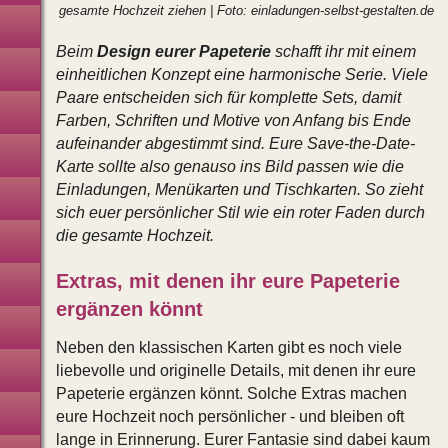
gesamte Hochzeit ziehen | Foto: einladungen-selbst-gestalten.de
Hochzeitskarten
Beim
Design eurer Papeterie
schafft ihr mit einem
Fotoboxen
einheitlichen Konzept eine harmonische Serie. Viele
Paare entscheiden sich für komplette Sets, damit
Deko · Floristen · Hussen
Farben, Schriften und Motive von Anfang bis Ende
aufeinander abgestimmt sind. Eure Save-the-Date-
Catering
Karte sollte also genauso ins Bild passen wie die
Einladungen, Menükarten und Tischkarten. So zieht
Hochzeitstorte
sich euer persönlicher Stil wie ein roter Faden durch
die gesamte Hochzeit.
Musiker · DJ's · Bands
Extras, mit denen ihr eure Papeterie
Showkünstler · Kinder
ergänzen könnt
Hochzeitsauto · Kutsche
Neben den klassischen Karten gibt es noch viele
Hochzeitstauben · Ballons
liebevolle und originelle Details, mit denen ihr eure
Papeterie ergänzen könnt. Solche Extras machen
Feuerwerk · Lasershow
eure Hochzeit noch persönlicher - und bleiben oft
lange in Erinnerung. Eurer Fantasie sind dabei kaum